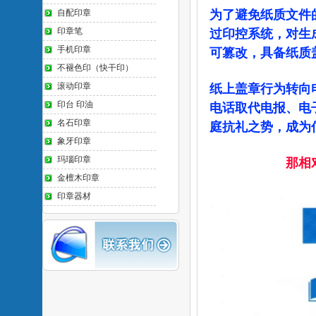
自配印章
为了避免纸质文件
印章笔
过印控系统，对生
手机印章
可篡改，具备纸质
不褪色印（快干印）
滚动印章
纸上盖章行为转向
印台 印油
电话取代电报、电
名石印章
庭抗礼之势，成为
象牙印章
玛瑙印章
那相
金檀木印章
印章器材