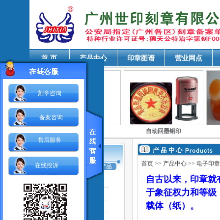
各位贵客户：我司乔迁至广州市天河区五山
首 页
产品中心
印章图谱
营业网点
刻章咨询
备案咨询
印章
金檀木印章
自动回墨铜印
售后服务
首页
>>
产品中心
>> 电子印章
在线投诉
自古以来，印章就
电子印章
于象征权力和等级
芯片防伪印章
载体（纸）。
网络印章
自动回墨铜印