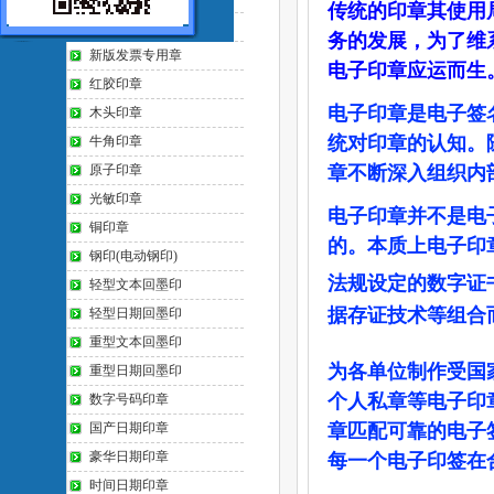
传统的印章其使用
防伪印章
务的发展，为了维
新版发票专用章
电子印章应运而生
红胶印章
电子印章是电子签
木头印章
统对印章的认知。
牛角印章
原子印章
章不断深入组织内
光敏印章
电子印章并不是电
铜印章
的。本质上电子印
钢印(电动钢印)
法规设定的数字证
轻型文本回墨印
据存证技术等组合
轻型日期回墨印
重型文本回墨印
为各单位制作受国
重型日期回墨印
个人私章等电子印
数字号码印章
国产日期印章
章匹配可靠的电子
豪华日期印章
每一个电子印签在
时间日期印章