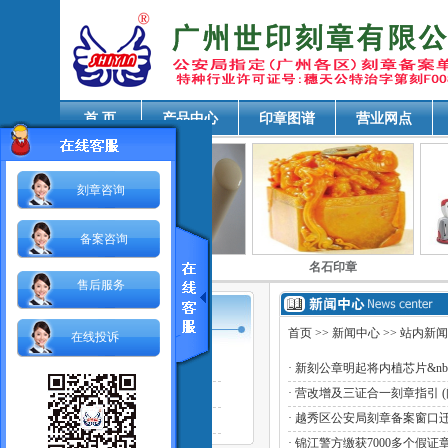
首 页
产品中心
印章图谱
营业网点
刻章咨询
备案咨询
印章
象牙印章
名石印章
售后服务
首页
>>
新闻中心
>> 站内新闻
在线投诉
站内新闻
·
新刻公章明起将内植芯片&nb
·
营改增及三证合一刻章指引
企业新闻
·
越秀区公安局刻章备案窗口
印章法规
·
锦江警方缴获7000多个假证章