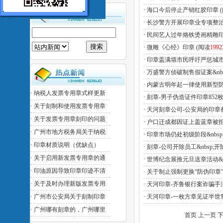
·
海口今后停止产销红胶印章
·
长沙警方开展印章业专项整治&
·
民间艺人过年烙铁烫画精雕印章
·
微雕《心经》印章
(阅读
1992
·
印章盖满墙市民呼吁严惩城
·
万盛警方侦破制售假证案&nbs
·
内蒙古明年起一律使用新型
·
纳税人发票专用章式样更新
·
刻章-男子伪造证件印章852枚
·
关于刻制和使用发票专用章
·
天河刻章公司-公安局的印章
·
关于发票专用章刻印的问题
·
户口迁成都因证上盖蓝章被拒&
·
广州市地方税务局关于纳税
·
印章市场仍处初级阶段&nbs
·
印章材质说明（优缺点）
·
刻章-公司开除员工&nbsp
·
关于启用新发票专用章的通
·
世博纪念展推元旦送章活动&n
·
印油原因导致印章印迹不清
·
关于制止强制更换“防伪印章
·
关于及时办理新版发票专用
·
天河印章-齐鲁银行案诈骗手法
·
广州市公安局关于刻制印章
·
天河印章-一枚方章见证半世
·
广州哪有刻章的，广州哪里
首页 上一页