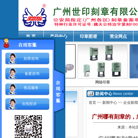
各
首 页
产品中心
印章图谱
营业网点
刻章咨询
备案咨询
期印章
豪华日期印章
网络印章
售后服务
首页
>>
新闻中心
>> 企业新
在线投诉
站内新闻
广州哪有刻章的，
企业新闻
来源：本站原创
印章法规