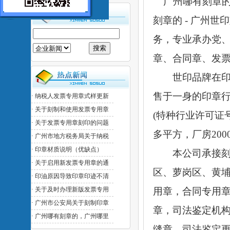
广州哪有刻章
刻章的
-
广州世印
务，专业承办党
章、合同章、发
世印品牌在印章
售于一身的印章
·
纳税人发票专用章式样更新
·
关于刻制和使用发票专用章
(特种行业许可证号
·
关于发票专用章刻印的问题
多平方，厂房200
·
广州市地方税务局关于纳税
·
印章材质说明（优缺点）
本公司承接刻制
·
关于启用新发票专用章的通
区、萝岗区、黄
·
印油原因导致印章印迹不清
·
关于及时办理新版发票专用
用章，合同专用
·
广州市公安局关于刻制印章
章，司法鉴定机
·
广州哪有刻章的，广州哪里
缝章，司法鉴定更