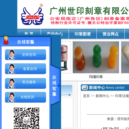
首 页
产品中心
印章图谱
营业网点
刻章咨询
备案咨询
木印章
自动回墨铜印
玛瑙印章
售后服务
首页
>>
新闻中心
>> 印章法
在线投诉
站内新闻
企业新闻
来源：世印刻章网
印章法规