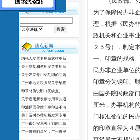
（民政部、公安
为了保障民办非
理，根据《民办
政机关和企业事
２５号），制定
一、印章的规格
·
纳税人发票专用章式样更新
·
关于刻制和使用发票专用章
民办非企业单位
·
关于发票专用章刻印的问题
印章分为钢印、
·
广州市地方税务局关于纳税
·
印章材质说明（优缺点）
由国务院民政部
·
关于启用新发票专用章的通
厘米，办事机构
·
印油原因导致印章印迹不清
·
关于及时办理新版发票专用
门核准登记的民
·
广州市公安局关于刻制印章
的印章直径为４
·
广州哪有刻章的，广州哪里
直径最大不超过